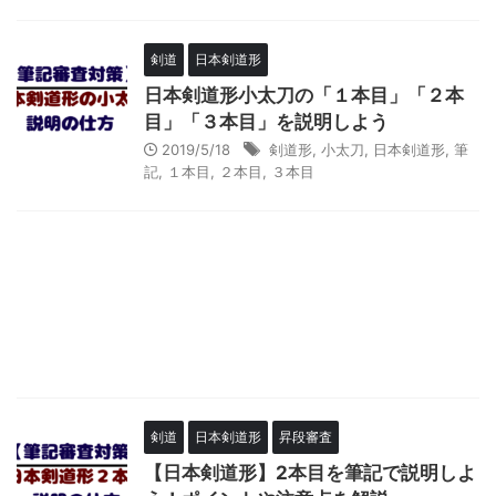
剣道
日本剣道形
日本剣道形小太刀の「１本目」「２本
目」「３本目」を説明しよう
2019/5/18
剣道形
,
小太刀
,
日本剣道形
,
筆
記
,
１本目
,
２本目
,
３本目
剣道
日本剣道形
昇段審査
【日本剣道形】2本目を筆記で説明しよ