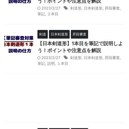
う！ポイントや注意点を解説
2023/2/27
剣道形
,
日本剣道形
,
昇段審査
,
筆記
,
２本目
剣道
日本剣道形
昇段審査
【日本剣道形】1本目を筆記で説明しよ
う！ポイントや注意点を解説
2023/2/27
剣道形
,
日本剣道形
,
昇段審査
,
筆記
,
説明
,
１本目