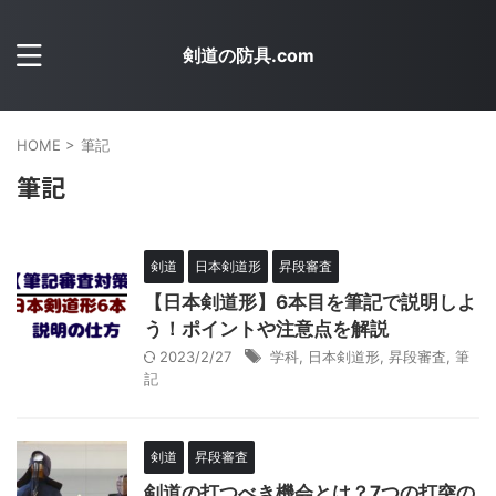
剣道の防具.com
HOME
>
筆記
筆記
剣道
日本剣道形
昇段審査
【日本剣道形】6本目を筆記で説明しよ
う！ポイントや注意点を解説
2023/2/27
学科
,
日本剣道形
,
昇段審査
,
筆
記
剣道
昇段審査
剣道の打つべき機会とは？7つの打突の