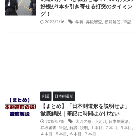
好機が1本を引き寄せる打突のタイミン
グ！
2023/2/16
学科
,
昇段審査
,
模範解答
,
筆記
剣道
日本剣道形
【まとめ】「日本剣道形を説明せよ」
徹底解説｜筆記に時間はかけない
2019/5/19
太刀の形
,
小太刀
,
日本剣道形
,
昇段審査
,
筆記
,
解説
,
説明
,
１本目
,
２本目
,
３本目
,
４本目
,
５本目
,
６本目
,
７本目