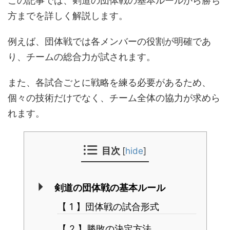
この記事では、剣道の団体戦の基本ルールから勝ち
方までを詳しく解説します。
例えば、団体戦では各メンバーの役割が明確であ
り、チームの総合力が試されます。
また、各試合ごとに戦略を練る必要があるため、
個々の技術だけでなく、チーム全体の協力が求めら
れます。
目次
[
hide
]
剣道の団体戦の基本ルール
【 1 】団体戦の試合形式
【 2 】勝敗の決定方法