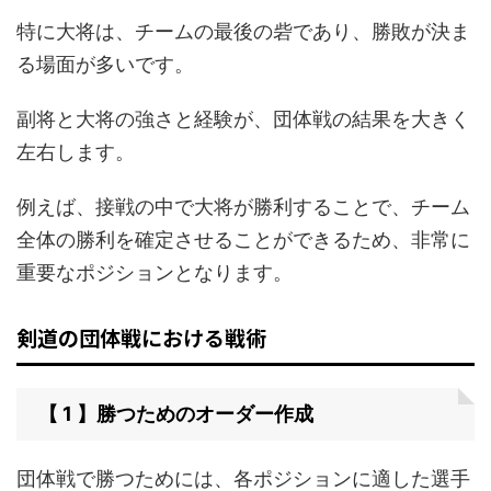
特に大将は、チームの最後の砦であり、勝敗が決ま
る場面が多いです。
副将と大将の強さと経験が、団体戦の結果を大きく
左右します。
例えば、接戦の中で大将が勝利することで、チーム
全体の勝利を確定させることができるため、非常に
重要なポジションとなります。
剣道の団体戦における戦術
【 1 】勝つためのオーダー作成
団体戦で勝つためには、各ポジションに適した選手