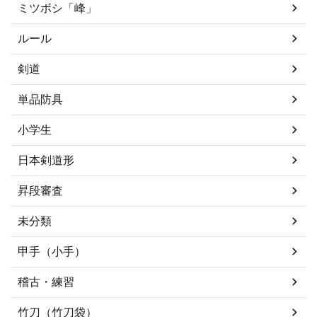
ミツボシ「峰」
ルール
剣道
単品防具
小学生
日本剣道形
昇段審査
未分類
甲手（小手）
稽古・練習
竹刀（竹刀袋）