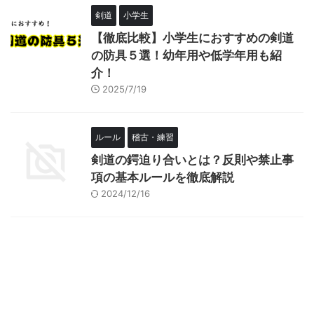
剣道
小学生
【徹底比較】小学生におすすめの剣道
の防具５選！幼年用や低学年用も紹
介！
2025/7/19
ルール
稽古・練習
剣道の鍔迫り合いとは？反則や禁止事
項の基本ルールを徹底解説
2024/12/16