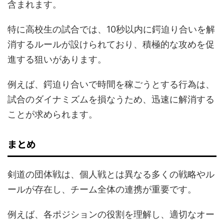
含まれます。
特に高校生の試合では、10秒以内に鍔迫り合いを解
消するルールが設けられており、積極的な攻めを促
進する狙いがあります。
例えば、鍔迫り合いで時間を稼ごうとする行為は、
試合のダイナミズムを損なうため、迅速に解消する
ことが求められます。
まとめ
剣道の団体戦は、個人戦とは異なる多くの戦略やル
ールが存在し、チーム全体の連携が重要です。
例えば、各ポジションの役割を理解し、適切なオー