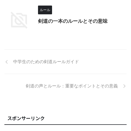
ルール
剣道の一本のルールとその意味
中学生のための剣道ルールガイド
剣道の声とルール：重要なポイントとその意義
スポンサーリンク