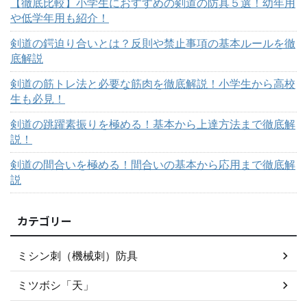
【徹底比較】小学生におすすめの剣道の防具５選！幼年用
や低学年用も紹介！
剣道の鍔迫り合いとは？反則や禁止事項の基本ルールを徹
底解説
剣道の筋トレ法と必要な筋肉を徹底解説！小学生から高校
生も必見！
剣道の跳躍素振りを極める！基本から上達方法まで徹底解
説！
剣道の間合いを極める！間合いの基本から応用まで徹底解
説
カテゴリー
ミシン刺（機械刺）防具
ミツボシ「天」