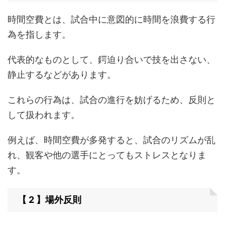
時間空費とは、試合中に意図的に時間を浪費する行
為を指します。
代表的なものとして、鍔迫り合いで技を出さない、
静止するなどがあります。
これらの行為は、試合の進行を妨げるため、反則と
して扱われます。
例えば、時間空費が多発すると、試合のリズムが乱
れ、観客や他の選手にとってもストレスとなりま
す。
【 2 】場外反則