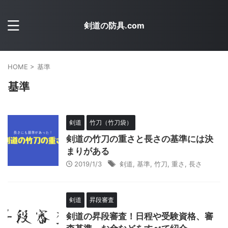
剣道の防具.com
HOME
>
基準
基準
剣道
竹刀（竹刀袋）
剣道の竹刀の重さと長さの基準には決
まりがある
2019/1/3
剣道
,
基準
,
竹刀
,
重さ
,
長さ
剣道
昇段審査
剣道の昇段審査！日程や受験資格、審