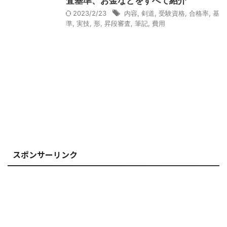
査基準、お金などをすべて紹介
2023/2/23
内容
,
剣道
,
受験資格
,
合格率
,
基
準
,
実技
,
形
,
昇段審査
,
筆記
,
費用
スポンサーリンク