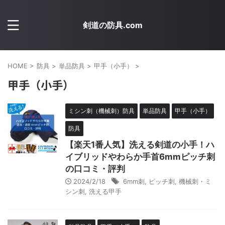
剣道の防具.com
HOME
>
防具
>
単品防具
>
甲手（小手）
>
甲手（小手）
ミシン刺（機械刺）防具
単品防具
甲手（小手）
防具
【楽天1番人気】洗える剣道の小手！ハ
イブリッドやわらか手首6mmピッチ刺
の口コミ・評判
2024/2/18
6mm刺
,
ピッチ刺
,
機械刺・ミ
シン刺
,
洗える甲手