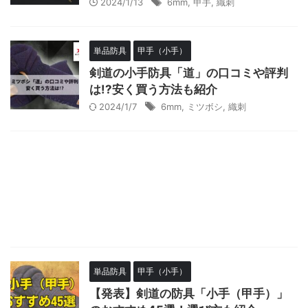
2024/1/13
6mm
,
甲手
,
織刺
単品防具
甲手（小手）
剣道の小手防具「道」の口コミや評判
は!?安く買う方法も紹介
2024/1/7
6mm
,
ミツボシ
,
織刺
単品防具
甲手（小手）
【発表】剣道の防具「小手（甲手）」