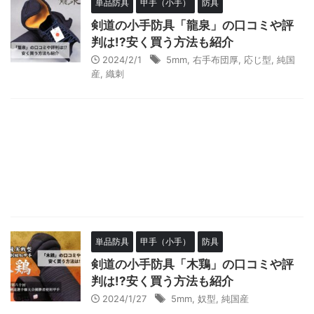
単品防具
甲手（小手）
防具
剣道の小手防具「龍泉」の口コミや評
判は!?安く買う方法も紹介
2024/2/1
5mm
,
右手布団厚
,
応じ型
,
純国
産
,
織刺
単品防具
甲手（小手）
防具
剣道の小手防具「木鶏」の口コミや評
判は!?安く買う方法も紹介
2024/1/27
5mm
,
奴型
,
純国産