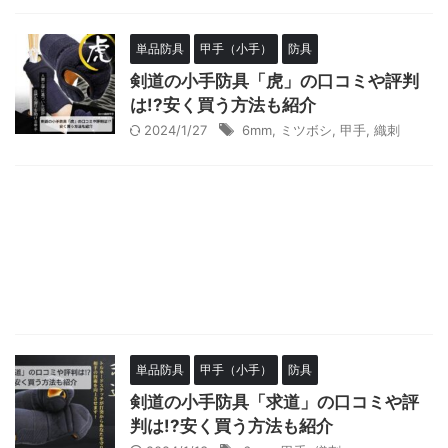
単品防具
甲手（小手）
防具
剣道の小手防具「虎」の口コミや評判
は!?安く買う方法も紹介
2024/1/27
6mm
,
ミツボシ
,
甲手
,
織刺
単品防具
甲手（小手）
防具
剣道の小手防具「求道」の口コミや評
判は!?安く買う方法も紹介