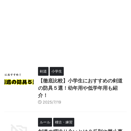
剣道
小学生
【徹底比較】小学生におすすめの剣道
の防具５選！幼年用や低学年用も紹
介！
2025/7/19
ルール
稽古・練習