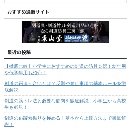
おすすめ通販サイト
最近の投稿
【徹底比較】小学生におすすめの剣道の防具５選！幼年用
や低学年用も紹介！
剣道の鍔迫り合いとは？反則や禁止事項の基本ルールを徹
底解説
剣道の筋トレ法と必要な筋肉を徹底解説！小学生から高校
生も必見！
剣道の跳躍素振りを極める！基本から上達方法まで徹底解
説！