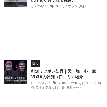
は!?安く買う方法も紹介
2024/1/7
6mm
,
ミツボシ
,
織刺
防具
剣道ミツボシ防具｜天・峰・心・豪・
VIXIAの評判（口コミ）紹介
2023/5/27
VIXIA
,
ミツボシ
,
口コミ
,
天
,
峰
,
心
,
洗える防具
,
評判
,
豪
,
防具セット