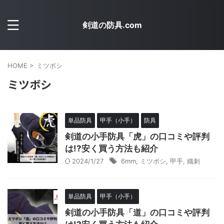
剣道の防具.com
HOME
>
ミツボシ
ミツボシ
単品防具
甲手（小手）
防具
剣道の小手防具「虎」の口コミや評判
は!?安く買う方法も紹介
2024/1/27
6mm
,
ミツボシ
,
甲手
,
織刺
単品防具
甲手（小手）
剣道の小手防具「道」の口コミや評判